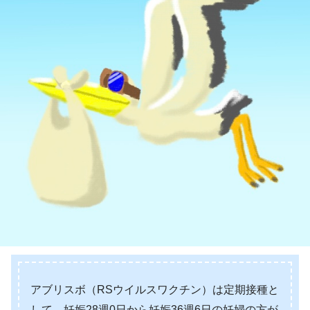
アブリスボ（RSウイルスワクチン）は定期接種と
して、妊娠28週0日から妊娠36週6日の妊婦の方が